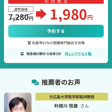
初回限定
1,980
通常価格
7,280
円
円
予約する
改善率91%の筋膜専門施術を体験
阪急相川駅から徒歩2分
詳しいアクセス
推薦者のお声
元広島大学医学部臨床教授
利根川 恒雄
さん