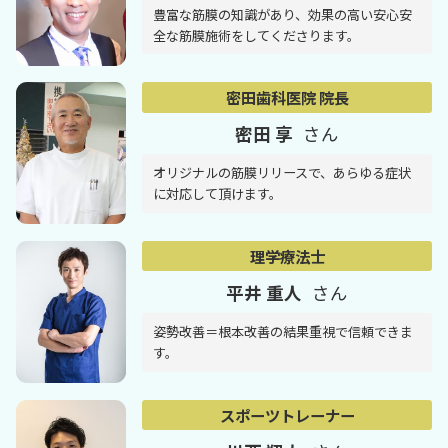
豊富な筋膜の知識があり、効果の高い安心安
全な筋膜施術をしてくださります。
密田歯科医院 院長
密田 享
さん
オリジナルの筋膜リリースで、あらゆる症状
に対応して頂けます。
理学療法士
平井 重人
さん
姿勢改善＝根本改善の結果重視で信頼できま
す。
スポーツトレーナー