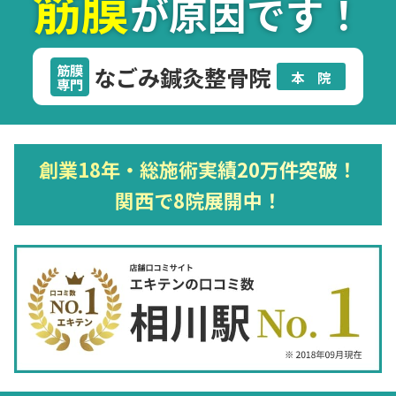
筋膜
が原因です！
筋膜
なごみ鍼灸整骨院
本 院
専門
創業18年・総施術実績20万件突破！
関西で8院展開中！