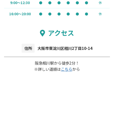
9:00～12:30
●
●
●
●
●
●
休
16:00～20:00
●
●
●
●
●
●
休
アクセス
住所
大阪市東淀川区相川2丁目10-14
阪急相川駅から徒歩2分！
※詳しい道順は
こちら
から