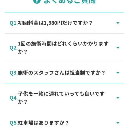
当社の個人情報保護基準に合格した委託先に
個人情報の取り扱いを委託することがありま
す。
初回料金は1,980円だけですか？
（個人情報の開示・訂正・削除・利用停止
1回の施術時間はどれくらいかかります
等）
か？
ご提供頂きました個人情報について、開示・
訂正・削除・利用停止等のご本人の権利を行
使される場合は、適切に対応いたします。
施術のスタッフさんは担当制ですか？
（個人情報を提供することの任意性及び当該
情報を提供しなかった場合にご本人に生じる
子供を一緒に連れていっても良いです
結果）
か？
個人情報をご提供いただくことは、ご本人の
任意です。
しかし必要な情報の一部をご提供いただけな
駐車場はありますか？
い場合には、サービスのご提供ができない場