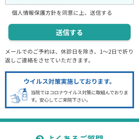
TEL 06-6827-4415
個人情報保護方針を同意に上、送信する
ご記入頂きました個人情報は、お問い合わ
せ・ご来店予約において、予約手続き、予約管
理、郵便・電話及びEメールによる情報提供、
統計データを活用したマーケティング活動の
メールでのご予約は、休診日を除き、1〜2日で折り
ため利用させていただきます。それ以外の利
返しご連絡をさせていただきます。
用目的又は法令等に基づく要請の範囲を超え
た利用は致しません。
ウイルス対策実施しております。
当院ではコロナウイルス対策に取組んでおりま
（個人情報の提供・委託）
す。安心してご来院下さい。
ご提供頂きました個人情報は、法令の定めな
どにより、第三者に提供する場合があります。
あらかじめ同意いただいた範囲を超えて、第
三者に提供することはありません。
よくあるご質問
利用目的を達成するために必要な範囲内で、